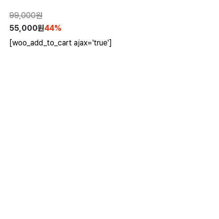
99,000
원
55,000
원
44
%
[woo_add_to_cart ajax='true']