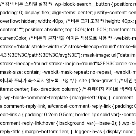
/* 검색 버튼 스타일 설정 */ .wp-block-search__button { position: re
padding: 0; display: flex; align-items: center; justify-conten
overflow: hidden; width: 40px; /* 버튼 크기 조정 */ height: 40px; pa
content: ""; position: absolute; top: 50%; left: 50%; transfo
currentColor; /* 버튼의 글자색을 아이콘 색상으로 사용 */ -webkit-mask-im
stroke='black' stroke-width='2' stroke-linecap='round' stroke
4.3'%3E%3C/path%3E%3C/svg%3E"); mask-image: url("data:image
stroke-linecap='round' stroke-linejoin='round'%3E%3Ccircle
mask-size: contain; -webkit-mask-repeat: no-repeat; -webkit-mask-s
헤더와 푸터가 축소되지 않도록 고정 */ } .site { flex-grow: 1; /* 메인 컨텐츠 
items: center; flex-direction: column; } /* 홈페이지 히어로 섹션에 투명
} .wp-block-comment-template { margin-left: 0px; } .comment .
a.comment-reply-link, a#cancel-comment-reply-link { padding: 0
edit-link a { padding: 0.2em 0.5em; border: 1px solid var(--con
comment-reply-link:hover { background: var(--base-2); } .wp-
reply-title { margin-bottom: 1em; } .logged-in-as { display: no