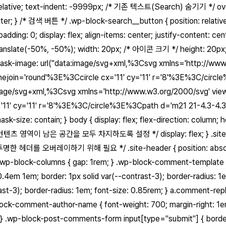
lative; text-indent: -9999px; /* 기존 텍스트(Search) 숨기기 */ ove
t: center; } /* 검색 버튼 */ .wp-block-search__button { position: r
dding: 0; display: flex; align-items: center; justify-content: 
rm: translate(-50%, -50%); width: 20px; /* 아이콘 크기 */ height: 
age: url("data:image/svg+xml,%3Csvg xmlns='http://www.w3.
-linejoin='round'%3E%3Ccircle cx='11' cy='11' r='8'%3E%3C/cir
/svg+xml,%3Csvg xmlns='http://www.w3.org/2000/svg' viewBox=
 cx='11' cy='11' r='8'%3E%3C/circle%3E%3Cpath d='m21 21-4.3
ize: contain; } body { display: flex; flex-direction: column; heig
영역이 남은 공간을 모두 차지하도록 설정 */ display: flex; } .site-main{ di
한 헤더를 오버레이하기 위해 필요 */ .site-header { position: absolute; z-
wp-block-columns { gap: 1rem; } .wp-block-comment-template ol
.4em 1em; border: 1px solid var(--contrast-3); border-radius: 
trast-3); border-radius: 1em; font-size: 0.85rem; } a.comment-re
block-comment-author-name { font-weight: 700; margin-right: 1
ne; } .wp-block-post-comments-form input[type="submit"] { borde