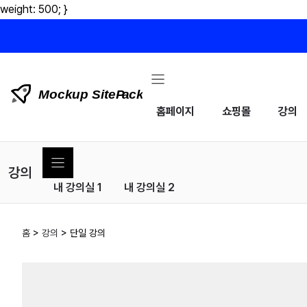
weight: 500; }
컨
텐
츠
홈페이지
쇼핑몰
강의
로
건
너
강의
뛰
내 강의실 1
내 강의실 2
기
홈
>
강의
>
단일 강의