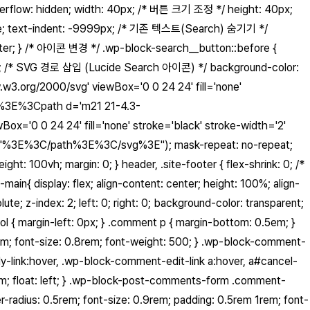
rflow: hidden; width: 40px; /* 버튼 크기 조정 */ height: 40px;
elative; text-indent: -9999px; /* 기존 텍스트(Search) 숨기기 */
center; } /* 아이콘 변경 */ .wp-block-search__button::before {
20px; /* SVG 경로 삽입 (Lucide Search 아이콘) */ background-color:
org/2000/svg' viewBox='0 0 24 24' fill='none'
cle%3E%3Cpath d='m21 21-4.3-
'0 0 24 24' fill='none' stroke='black' stroke-width='2'
-4.3'%3E%3C/path%3E%3C/svg%3E"); mask-repeat: no-repeat;
ht: 100vh; margin: 0; } header, .site-footer { flex-shrink: 0; /*
splay: flex; align-content: center; height: 100%; align-
index: 2; left: 0; right: 0; background-color: transparent;
 { margin-left: 0px; } .comment p { margin-bottom: 0.5em; }
1em; font-size: 0.8rem; font-weight: 500; } .wp-block-comment-
ply-link:hover, .wp-block-comment-edit-link a:hover, a#cancel-
em; float: left; } .wp-block-post-comments-form .comment-
r-radius: 0.5rem; font-size: 0.9rem; padding: 0.5rem 1rem; font-