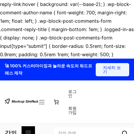
reply-link:hover { background: var(--base-2); } .wp-block-
comment-author-name { font-weight: 700; margin-right:
1em; float: left; } .wp-block-post-comments-form
.comment-reply-title { margin-bottom: 1em; } .logged-in-as
{ display: none; } .wp-block-post-comments-form
input[type="submit"] { border-radius: 0.5rem; font-size:
0.9rem; padding: 0.5rem 1rem; font-weight: 500; }
🚀 100% 커스터마이징과 놀라운 속도의 워드프
자세히 보
기
레스 제작
컨
로그
텐
인
츠
회원
로
가입
건
너
검
강의