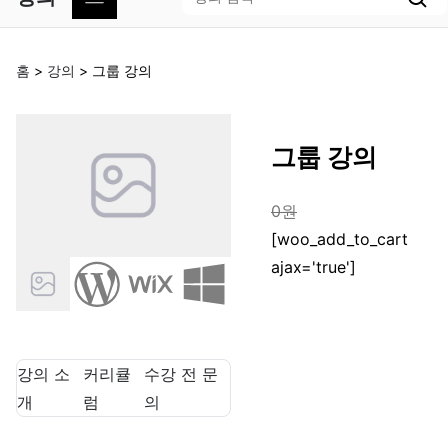
뛰
색
기
홈
>
강의
>
그룹 강의
그룹 강의
0
원
[woo_add_to_cart
ajax='true']
강의 소
커리큘
수강 전 문
개
럼
의