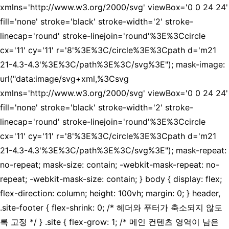
xmlns='http://www.w3.org/2000/svg' viewBox='0 0 24 24'
fill='none' stroke='black' stroke-width='2' stroke-
linecap='round' stroke-linejoin='round'%3E%3Ccircle
cx='11' cy='11' r='8'%3E%3C/circle%3E%3Cpath d='m21
21-4.3-4.3'%3E%3C/path%3E%3C/svg%3E"); mask-image:
url("data:image/svg+xml,%3Csvg
xmlns='http://www.w3.org/2000/svg' viewBox='0 0 24 24'
fill='none' stroke='black' stroke-width='2' stroke-
linecap='round' stroke-linejoin='round'%3E%3Ccircle
cx='11' cy='11' r='8'%3E%3C/circle%3E%3Cpath d='m21
21-4.3-4.3'%3E%3C/path%3E%3C/svg%3E"); mask-repeat:
no-repeat; mask-size: contain; -webkit-mask-repeat: no-
repeat; -webkit-mask-size: contain; } body { display: flex;
flex-direction: column; height: 100vh; margin: 0; } header,
.site-footer { flex-shrink: 0; /* 헤더와 푸터가 축소되지 않도
록 고정 */ } .site { flex-grow: 1; /* 메인 컨텐츠 영역이 남은