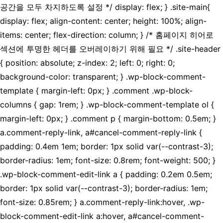
공간을 모두 차지하도록 설정 */ display: flex; } .site-main{
display: flex; align-content: center; height: 100%; align-
items: center; flex-direction: column; } /* 홈페이지 히어로
섹션에 투명한 헤더를 오버레이하기 위해 필요 */ .site-header
{ position: absolute; z-index: 2; left: 0; right: 0;
background-color: transparent; } .wp-block-comment-
template { margin-left: 0px; } .comment .wp-block-
columns { gap: 1rem; } .wp-block-comment-template ol {
margin-left: 0px; } .comment p { margin-bottom: 0.5em; }
a.comment-reply-link, a#cancel-comment-reply-link {
padding: 0.4em 1em; border: 1px solid var(--contrast-3);
border-radius: 1em; font-size: 0.8rem; font-weight: 500; }
.wp-block-comment-edit-link a { padding: 0.2em 0.5em;
border: 1px solid var(--contrast-3); border-radius: 1em;
font-size: 0.85rem; } a.comment-reply-link:hover, .wp-
block-comment-edit-link a:hover, a#cancel-comment-