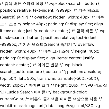
/* 검색 버튼 스타일 설정 */ .wp-block-search__button {
position: relative; text-indent: -9999px; /* 기존 텍스트
(Search) 숨기기 */ overflow: hidden; width: 40px; /* 버튼
크기 조정 */ height: 40px; padding: 0; display: flex; align-
items: center; justify-content: center; } /* 검색 버튼 */ .wp-
block-search__button { position: relative; text-indent:
-9999px; /* 기존 텍스트(Search) 숨기기 */ overflow:
hidden; width: 40px; /* 버튼 크기 조정 */ height: 40px;
padding: 0; display: flex; align-items: center; justify-
content: center; } /* 아이콘 변경 */ .wp-block-
search__button::before { content: ""; position: absolute;
top: 50%; left: 50%; transform: translate(-50%, -50%);
width: 20px; /* 아이콘 크기 */ height: 20px; /* SVG 경로 삽
입 (Lucide Search 아이콘) */ background-color:
currentColor; /* 버튼의 글자색을 아이콘 색상으로 사용 */ -
webkit-mask-image: url("data:image/svg+xml,%3Csvg